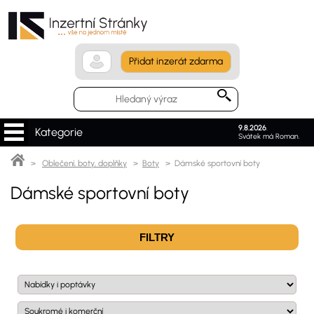
Přidat inzerát zdarma
9.8.2026
.
Kategorie
Svátek má Roman.
>
Oblečení, boty, doplňky
>
Boty
> Dámské sportovní boty
Dámské sportovní boty
FILTRY