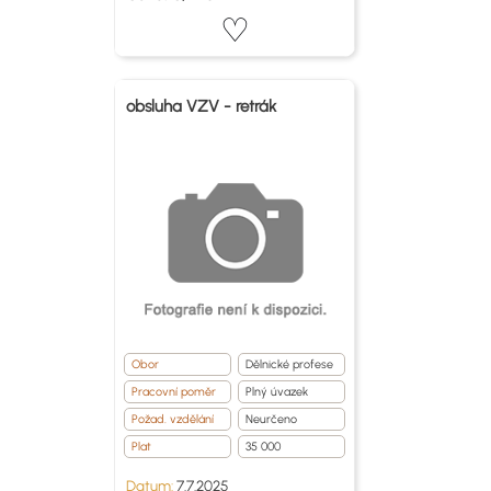
obsluha VZV - retrák
Obor
Dělnické profese
Pracovní poměr
Plný úvazek
Požad. vzdělání
Neurčeno
Plat
35 000
Datum:
7.7.2025