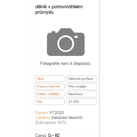
dělník v potravinářském
průmyslu
Obor
Dělnické profese
Pracovní poměr
Plný úvazek
Požad. vzdělání
Neurčeno
Plat
27 000
Datum:
9.7.2025
Lokalita:
Valašské Meziříčí
Zobrazeno: 307x
Cena:
0,- Kč