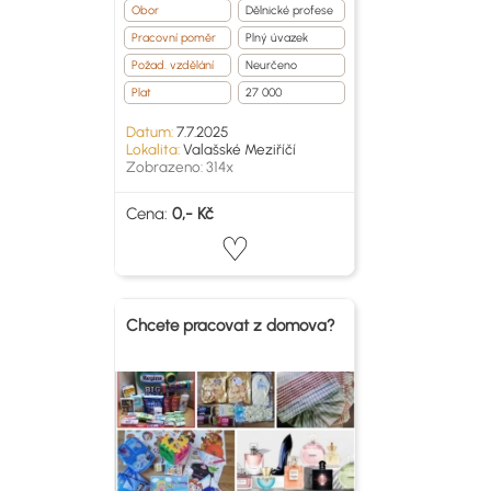
Obor
Dělnické profese
Pracovní poměr
Plný úvazek
Požad. vzdělání
Neurčeno
Plat
27 000
Datum:
7.7.2025
Lokalita:
Valašské Meziříčí
Zobrazeno: 314x
Cena:
0,- Kč
Chcete pracovat z domova?