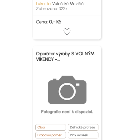
Lokalita:
Valašské Meziříčí
Zobrazeno: 322x
Cena:
0,- Kč
Operátor výroby S VOLNÝMI
VÍKENDY -...
Obor
Dělnické profese
Pracovní poměr
Plný úvazek