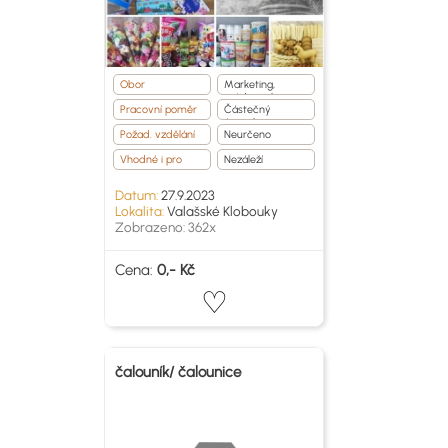
Obor
Marketing,
média, tisk
Pracovní poměr
Částečný
úvazek
Požad. vzdělání
Neurčeno
Vhodné i pro
Nezáleží
Datum:
27.9.2023
Lokalita:
Valašské Klobouky
Zobrazeno: 362x
Cena:
0,- Kč
čalouník/ čalounice