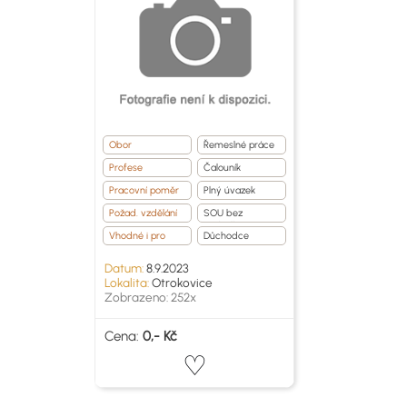
Obor
Řemeslné práce
Profese
Čalouník
Pracovní poměr
Plný úvazek
Požad. vzdělání
SOU bez
maturity
Vhodné i pro
Důchodce
Datum:
8.9.2023
Lokalita:
Otrokovice
Zobrazeno: 252x
Cena:
0,- Kč