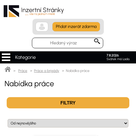
Přidat inzerát zdarma
7.8.2026
.
Kategorie
Svátek má Lada.
>
Práce
>
Práce a brigády
> Nabídka práce
Nabídka práce
FILTRY