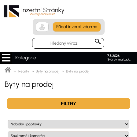
Přidat inzerát zdarma
7.8.2026
.
Kategorie
Svátek má Lada.
>
Reality
>
Byty na prodej
> Byty na prodej
Byty na prodej
FILTRY