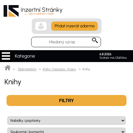
Přidat inzerát zdarma
6.8.2026
.
Kategorie
Svátek má Oldřiška.
>
Sběratelství
>
Knihy, časopisy, mapy
> Knihy
Knihy
FILTRY