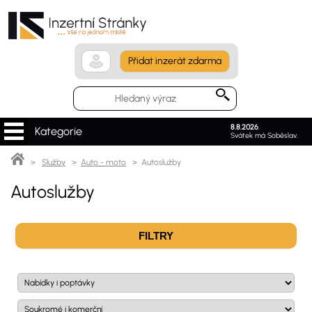
Přidat inzerát zdarma
8.8.2026
.
Kategorie
Svátek má Soběslav.
>
Služby
>
Auto - moto
> Autoslužby
Autoslužby
FILTRY