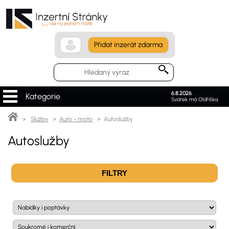
Přidat inzerát zdarma
6.8.2026
.
Kategorie
Svátek má Oldřiška.
>
Služby
>
Auto - moto
> Autoslužby
Autoslužby
FILTRY