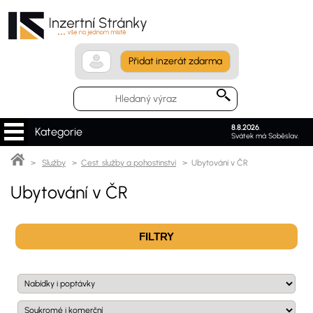
Přidat inzerát zdarma
8.8.2026
.
Kategorie
Svátek má Soběslav.
>
Služby
>
Cest. služby a pohostinství
> Ubytování v ČR
Ubytování v ČR
FILTRY