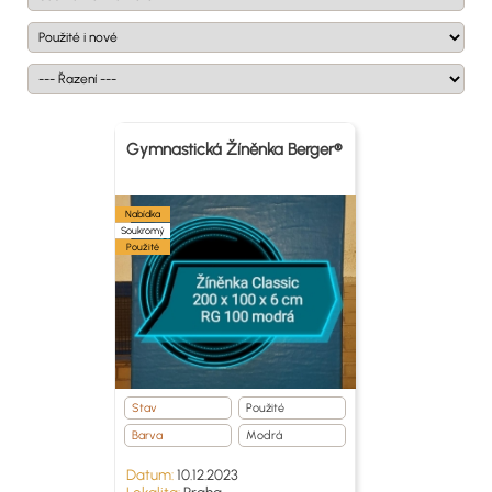
Gymnastická Žíněnka Berger®️
Nabídka
Soukromý
Použité
Stav
Použité
Barva
Modrá
Datum:
10.12.2023