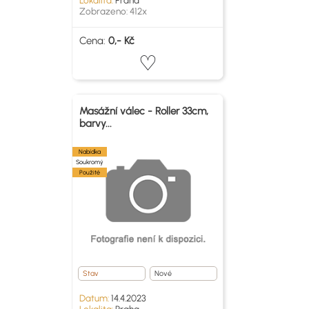
Lokalita:
Praha
Zobrazeno: 412x
Cena:
0,- Kč
Masážní válec - Roller 33cm,
barvy...
Nabídka
Soukromý
Použité
Stav
Nové
Datum:
14.4.2023