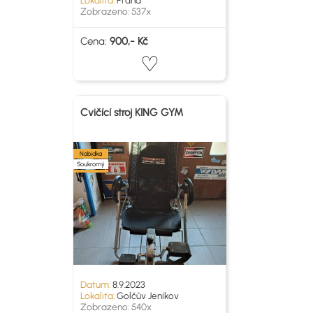
Lokalita:
Praha
Zobrazeno: 537x
Cena:
900,- Kč
Cvičící stroj KING GYM
Nabídka
Soukromý
Datum:
8.9.2023
Lokalita:
Golčův Jeníkov
Zobrazeno: 540x