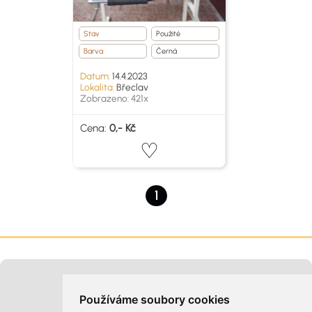
Stav
Použité
Barva
Černá
Datum:
14.4.2023
Lokalita:
Břeclav
Zobrazeno: 421x
Cena:
0,- Kč
1
Moje inzeráty
Kontakt na provozovatele
Používáme soubory cookies