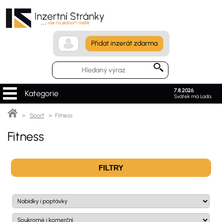
Přidat inzerát zdarma
7.8.2026
.
Kategorie
Svátek má Lada.
>
Sport
> Fitness
Fitness
FILTRY