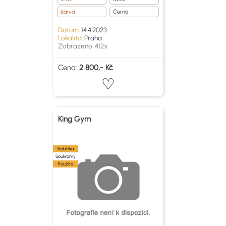
Barva
Černá
Datum:
14.4.2023
Lokalita:
Praha
Zobrazeno: 412x
Cena:
2 800,- Kč
King Gym
Nabídka
Soukromý
Použité