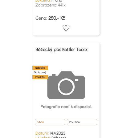
Lokalita:
Praha
Zobrazeno: 441x
Cena:
250,- Kč
Běžecký pás Kettler Toorx
Nabídka
Soukromý
Použité
Stav
Použité
Datum:
14.4.2023