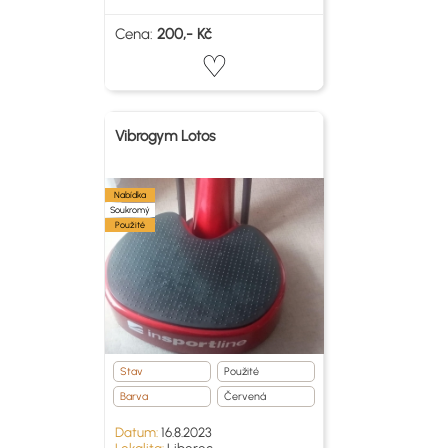
Cena:
200,- Kč
Vibrogym Lotos
Nabídka
Soukromý
Použité
Stav
Použité
Barva
Červená
Datum:
16.8.2023