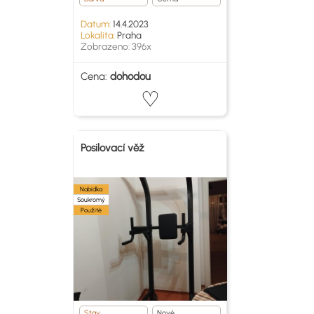
Datum:
14.4.2023
Lokalita:
Praha
Zobrazeno: 396x
Cena:
dohodou
Posilovací věž
Nabídka
Soukromý
Použité
Stav
Nové