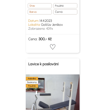
Stav
Použité
Barva
Černá
Datum:
14.4.2023
Lokalita:
Golčův Jeníkov
Zobrazeno: 439x
Cena:
300,- Kč
Lavice k posilování
Nabídka
Soukromý
Použité