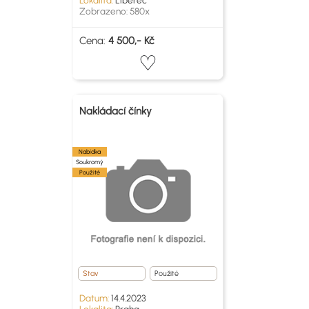
Lokalita:
Liberec
Zobrazeno: 580x
Cena:
4 500,- Kč
Nakládací čínky
Nabídka
Soukromý
Použité
Stav
Použité
Datum:
14.4.2023