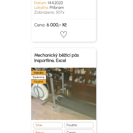
Datum:
14.4.2023
Lokalita:
Příbram
Zobrazeno: 507x
Cena:
6 000,- Kč
Mechanický běžící pás
Insportline, Excel
Nabídka
Soukromý
Použité
Stav
Použité
Barva
Černá