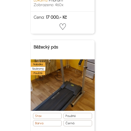
Lokalita:
Příbram
Zobrazeno: 460x
Cena:
17 000,- Kč
Běžecký pás
Nabídka
Soukromý
Použité
Stav
Použité
Barva
Černá