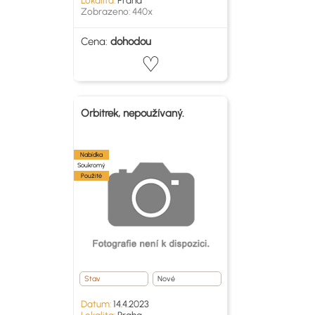
Lokalita:
Praha
Zobrazeno: 440x
Cena:
dohodou
Orbitrek, nepoužívaný.
Nabídka
Soukromý
Použité
Stav
Nové
Datum:
14.4.2023