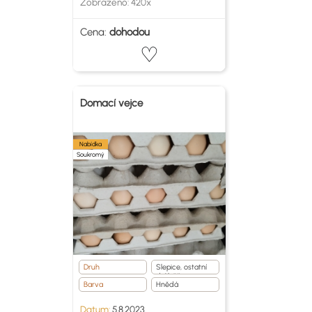
Zobrazeno: 420x
Cena:
dohodou
Domací vejce
Nabídka
Soukromý
Druh
Slepice, ostatní
drůběž
Barva
Hnědá
Datum:
5.8.2023