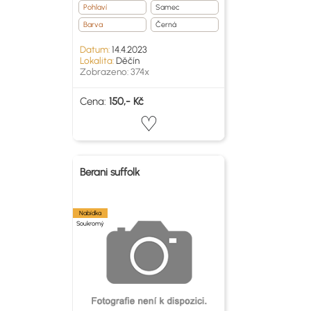
Pohlaví
Samec
Barva
Černá
Datum:
14.4.2023
Lokalita:
Děčín
Zobrazeno: 374x
Cena:
150,- Kč
Berani suffolk
Nabídka
Soukromý