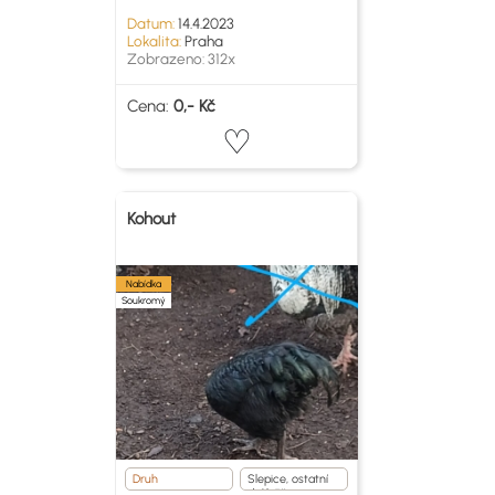
Datum:
14.4.2023
Lokalita:
Praha
Zobrazeno: 312x
Cena:
0,- Kč
Kohout
Nabídka
Soukromý
Druh
Slepice, ostatní
drůběž