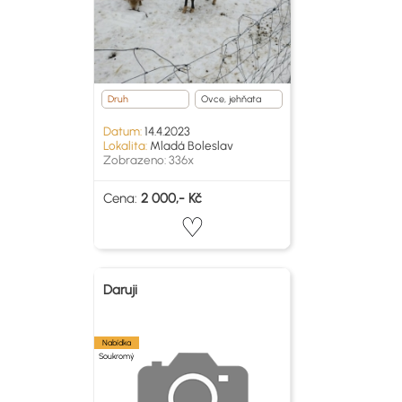
Druh
Ovce, jehňata
Datum:
14.4.2023
Lokalita:
Mladá Boleslav
Zobrazeno: 336x
Cena:
2 000,- Kč
Daruji
Nabídka
Soukromý