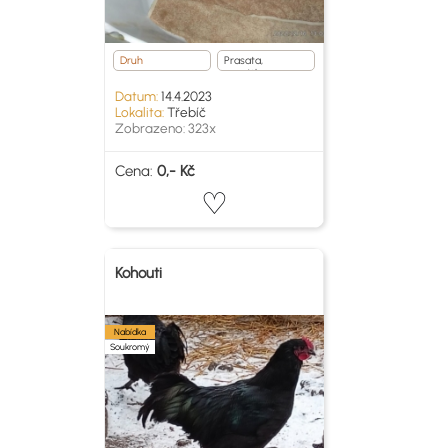
Druh
Prasata,
prasátka
Datum:
14.4.2023
Lokalita:
Třebíč
Zobrazeno: 323x
Cena:
0,- Kč
Kohouti
Nabídka
Soukromý