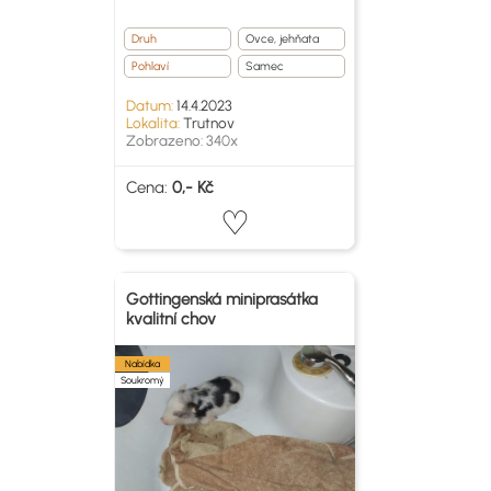
Druh
Ovce, jehňata
Pohlaví
Samec
Datum:
14.4.2023
Lokalita:
Trutnov
Zobrazeno: 340x
Cena:
0,- Kč
Gottingenská miniprasátka
kvalitní chov
Nabídka
Soukromý