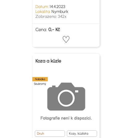
Datum:
14.4.2023
Lokalita:
Nymburk
Zobrazeno: 342x
Cena:
0,- Kč
Koza a kůzle
Nabídka
Soukromý
Druh
Kozy, kůzlata