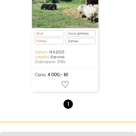
Druh
Ovce, jehňata
Pohlaví
Samec
Datum:
14.4.2023
Lokalita:
Karviná
Zobrazeno: 398x
Cena:
4 000,- Kč
1