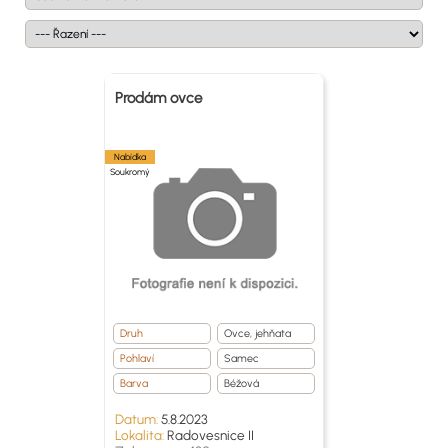
Prodám ovce
Nabídka
Soukromý
Druh
Ovce, jehňata
Pohlaví
Samec
Barva
Béžová
Datum:
5.8.2023
Lokalita:
Radovesnice II