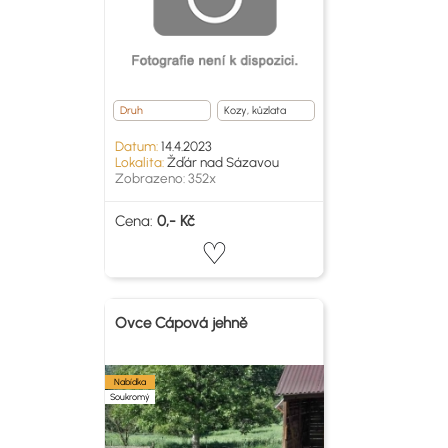
Druh
Kozy, kůzlata
Datum:
14.4.2023
Lokalita:
Žďár nad Sázavou
Zobrazeno: 352x
Cena:
0,- Kč
Ovce Cápová jehně
Nabídka
Soukromý