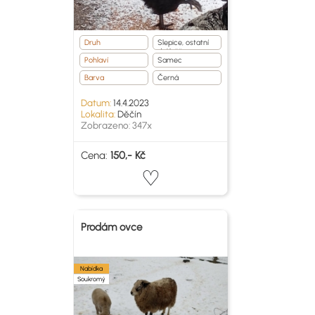
Druh
Slepice, ostatní
drůběž
Pohlaví
Samec
Barva
Černá
Datum:
14.4.2023
Lokalita:
Děčín
Zobrazeno: 347x
Cena:
150,- Kč
Prodám ovce
Nabídka
Soukromý