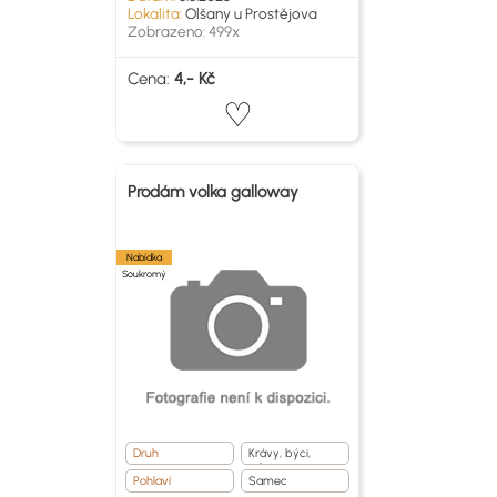
Lokalita:
Olšany u Prostějova
Zobrazeno: 499x
Cena:
4,- Kč
Prodám volka galloway
Nabídka
Soukromý
Druh
Krávy, býci,
telata
Pohlaví
Samec