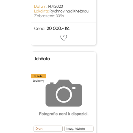
Datum:
14.4.2023
Lokalita:
Rychnov nad Kněžnou
Zobrazeno: 339x
Cena:
20 000,- Kč
Jehňata
Nabídka
Soukromý
Druh
Kozy, kůzlata