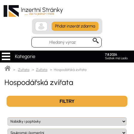
Přidat inzerát zdarma
7.8.2026
.
Kategorie
Svátek má Lada.
>
Zvířata
>
Zvířata
> Hospodářská zvířata
Hospodářská zvířata
FILTRY