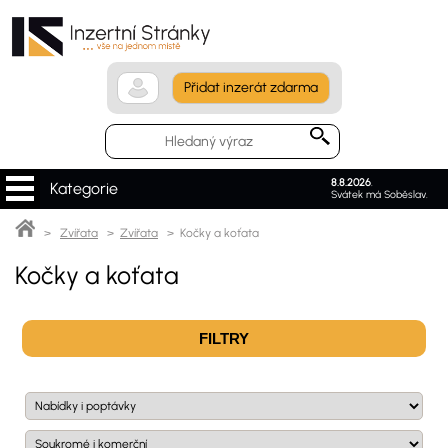
Přidat inzerát zdarma
8.8.2026
.
Kategorie
Svátek má Soběslav.
>
Zvířata
>
Zvířata
> Kočky a koťata
Kočky a koťata
FILTRY