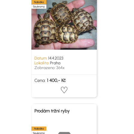
Nabídka
Soukromý
Datum:
14.4.2023
Lokalita:
Praha
Zobrazeno: 364x
Cena:
1 400,- Kč
Prodám tržní ryby
Nabídka
Soukromý