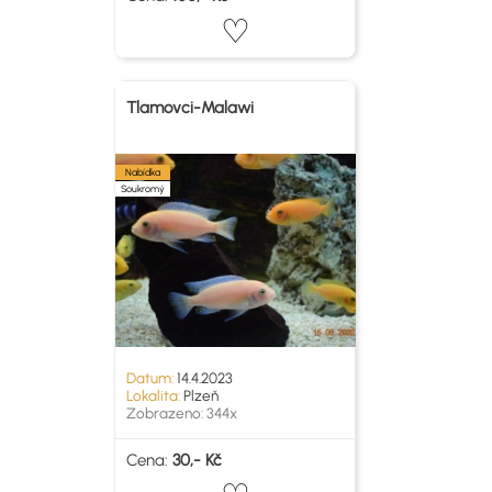
Tlamovci-Malawi
Nabídka
Soukromý
Datum:
14.4.2023
Lokalita:
Plzeň
Zobrazeno: 344x
Cena:
30,- Kč