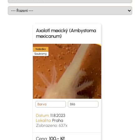
Axolotl mexický (Ambystoma
mexicanum)
Nabídka
Soukromý
Barva
Bílá
Datum:
11.8.2023
Lokalita:
Praha
Zobrazeno: 637x
Cena:
100,- Kč