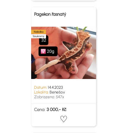
Pagekon řasnatý
Nabídka
Soukromý
Datum:
14.4.2023
Lokalita:
Benešov
Zobrazeno: 547x
Cena:
3 000,- Kč