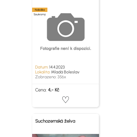
Nabídka
Soukromý
Datum:
14.4.2023
Lokalita:
Mladá Boleslav
Zobrazeno: 356x
Cena:
4,- Kč
Suchozemská želva