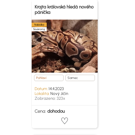
Krajta královská hledá nového
páníčka
Nabídka
Soukromý
Pohlaví
Samec
Datum:
14.4.2023
Lokalita:
Nový Jičín
Zobrazeno: 323x
Cena:
dohodou