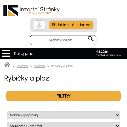
Přidat inzerát zdarma
9.8.2026
.
Kategorie
Svátek má Roman.
>
Zvířata
>
Zvířata
> Rybičky a plazi
Rybičky a plazi
FILTRY