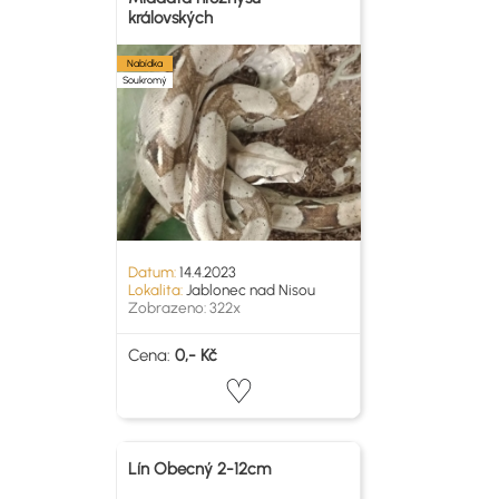
královských
Nabídka
Soukromý
Datum:
14.4.2023
Lokalita:
Jablonec nad Nisou
Zobrazeno: 322x
Cena:
0,- Kč
Lín Obecný 2-12cm