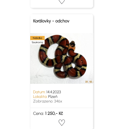
Korálovky - odchov
Nabídka
Soukromý
Datum:
14.4.2023
Lokalita:
Plzeň
Zobrazeno: 346x
Cena:
1 250,- Kč