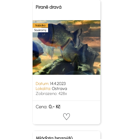
Piraně dravá
Nabídka
Soukromý
Datum:
14.4.2023
Lokalita:
Ostrava
Zobrazeno: 428x
Cena:
0,- Kč
Mláďata hroznýšů