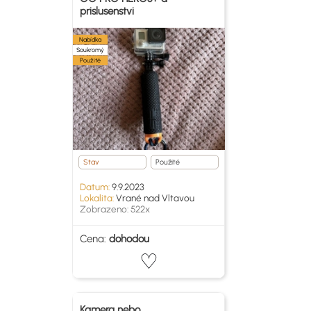
prislusenstvi
Nabídka
Soukromý
Použité
Stav
Použité
Datum:
9.9.2023
Lokalita:
Vrané nad Vltavou
Zobrazeno: 522x
Cena:
dohodou
Kamera nebo