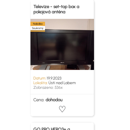
Televize - set-top box a
pokojová anténa
Nabídka
Soukromý
Datum:
19.9.2023
Lokalita:
Ústí nad Labem
Zobrazeno: 536x
Cena:
dohodou
GO PRO HERO3+ a