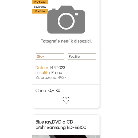
Poptávka
Soukromý
Použité
Stav
Použité
Datum:
14.4.2023
Lokalita:
Praha
Zobrazeno: 492x
Cena:
0,- Kč
Blue ray,DVD a CD
přehr.Samsung BD-E6100