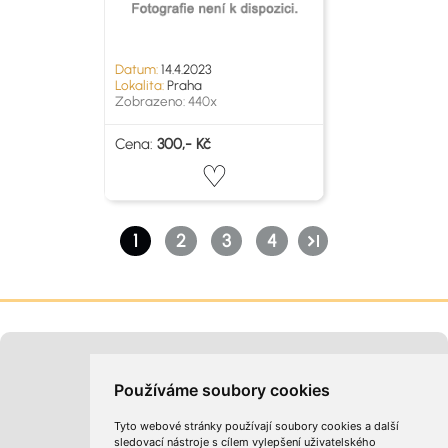
Datum:
14.4.2023
Lokalita:
Praha
Zobrazeno: 440x
Cena:
300,- Kč
1
2
3
4
Moje inzeráty
Kontakt na provozovatele
Používáme soubory cookies
Tyto webové stránky používají soubory cookies a další
sledovací nástroje s cílem vylepšení uživatelského