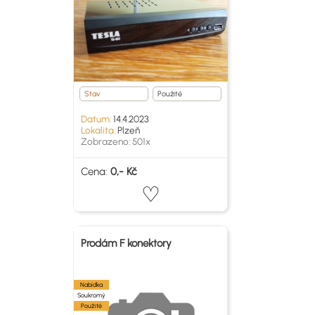
Stav
Použité
Datum:
14.4.2023
Lokalita:
Plzeň
Zobrazeno: 501x
Cena:
0,- Kč
Prodám F konektory
Nabídka
Soukromý
Použité