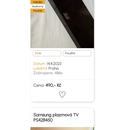
Nabídka
Soukromý
Použité
Stav
Použité
Datum:
14.4.2023
Lokalita:
Praha
Zobrazeno: 488x
Cena:
490,- Kč
Samsung plazmová TV
PS42B450