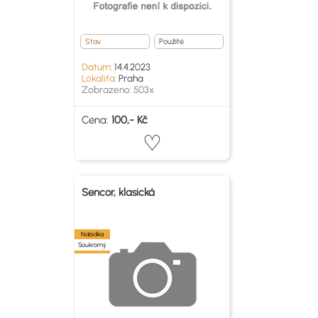
Stav
Použité
Datum:
14.4.2023
Lokalita:
Praha
Zobrazeno: 503x
Cena:
100,- Kč
Sencor, klasická
Nabídka
Soukromý