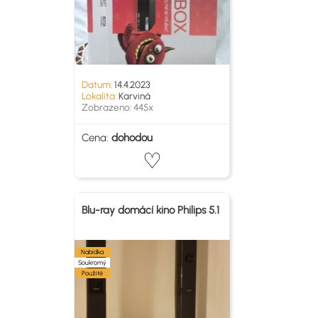
Datum:
14.4.2023
Lokalita:
Karviná
Zobrazeno: 445x
Cena:
dohodou
Blu-ray domácí kino Philips 5.1
Nabídka
Soukromý
Použité