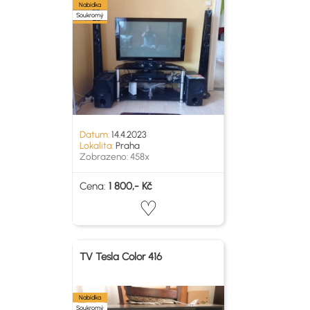
Nabídka
Soukromý
Datum:
14.4.2023
Lokalita:
Praha
Zobrazeno: 458x
Cena:
1 800,- Kč
TV Tesla Color 416
Nabídka
Soukromý