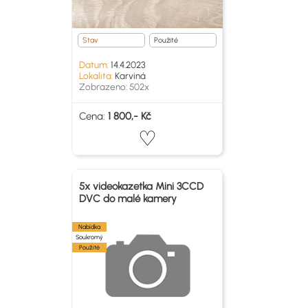
Stav
Použité
Datum:
14.4.2023
Lokalita:
Karviná
Zobrazeno: 502x
Cena:
1 800,- Kč
5x videokazetka Mini 3CCD
DVC do malé kamery
Nabídka
Soukromý
Použité