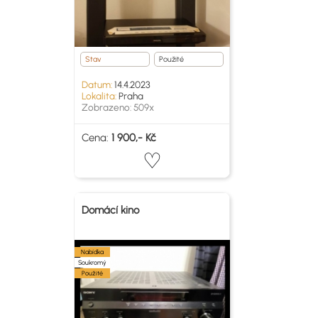
Stav
Použité
Datum:
14.4.2023
Lokalita:
Praha
Zobrazeno: 509x
Cena:
1 900,- Kč
Domácí kino
Nabídka
Soukromý
Použité