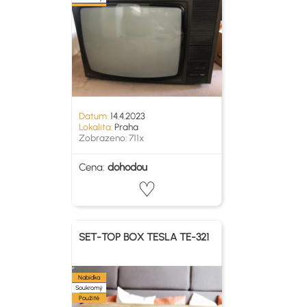
Datum:
14.4.2023
Lokalita:
Praha
Zobrazeno: 711x
Cena:
dohodou
SET-TOP BOX TESLA TE-321
Nabídka
Soukromý
Použité