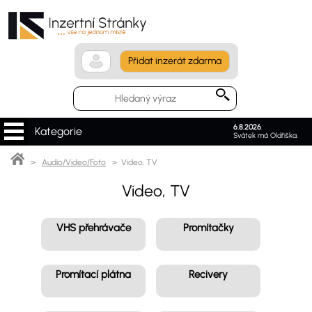
Přidat inzerát zdarma
6.8.2026
.
Kategorie
Svátek má Oldřiška.
>
Audio/Video/Foto
> Video, TV
Video, TV
VHS přehrávače
Promítačky
Promítací plátna
Recivery