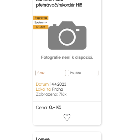
přehrávač/rekordér Hi8
Poptávka
Soukromý
Použité
Stav
Použité
Datum:
14.4.2023
Lokalita:
Praha
Zobrazeno: 716x
Cena:
0,- Kč
Loewe