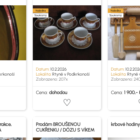
Nabídka
Nabídka
Soukromý
Soukromý
Datum:
10.2.2026
Datum:
10.2.202
krkonoší
Lokalita:
Rtyně v Podkrkonoší
Lokalita:
Rtyně 
Zobrazeno: 207x
Zobrazeno: 24
Cena:
dohodou
Cena:
1 900,- 
rakce,
Prodám BROUŠENOU
krbové hodiny
A
CUKŘENKU / DÓZU S VÍKEM