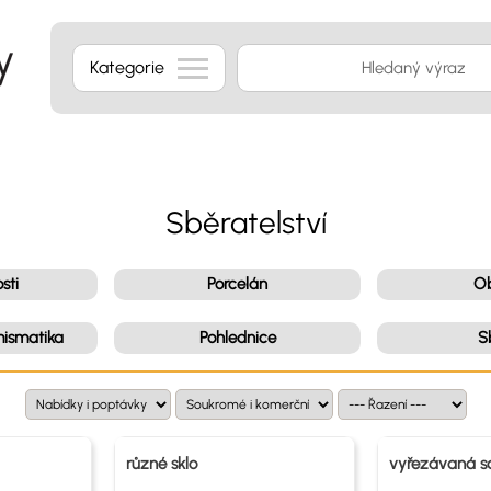
Kategorie
Sběratelství
sti
Porcelán
O
ismatika
Pohlednice
S
různé sklo
vyřezávaná s