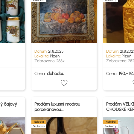
Datum:
21.8.2025
Datum:
21.8.202
Lokalita:
Plzeň
Lokalita:
Plzeň
Zobrazeno: 288x
Zobrazeno: 28
Cena:
dohodou
Cena:
190,- Kč
ý čajový
Prodám luxusní modrou
Prodám VELK
porcelánovou...
CHODSKÉ KE
Nabídka
Nabídka
Soukromý
Soukromý