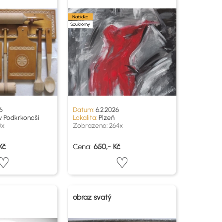
Nabídka
Soukromý
6
Datum:
6.2.2026
v Podkrkonoší
Lokalita:
Plzeň
0x
Zobrazeno: 264x
Kč
Cena:
650,- Kč
obraz svatý