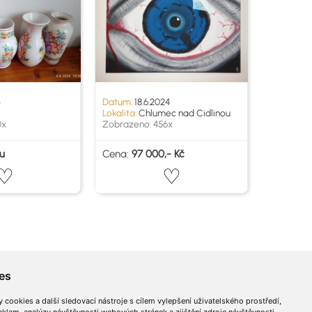
4
Datum:
18.6.2024
Lokalita:
Chlumec nad Cidlinou
0x
Zobrazeno: 456x
u
Cena:
97 000,- Kč
es
cookies a další sledovací nástroje s cílem vylepšení uživatelského prostředí,