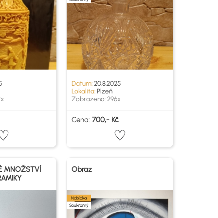
5
Datum:
20.8.2025
Lokalita:
Plzeň
2x
Zobrazeno: 296x
Cena:
700,- Kč
É MNOŽSTVÍ
Obraz
RAMIKY
Nabídka
Soukromý