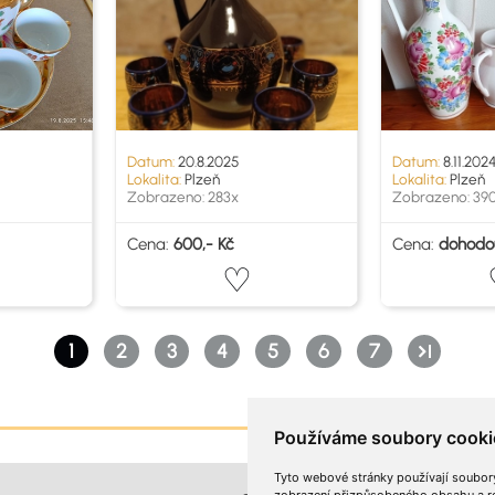
Datum:
20.8.2025
Datum:
8.11.202
Lokalita:
Plzeň
Lokalita:
Plzeň
Zobrazeno: 283x
Zobrazeno: 39
Cena:
600,- Kč
Cena:
dohodo
1
2
3
4
5
6
7
Používáme soubory cooki
Tyto webové stránky používají soubory 