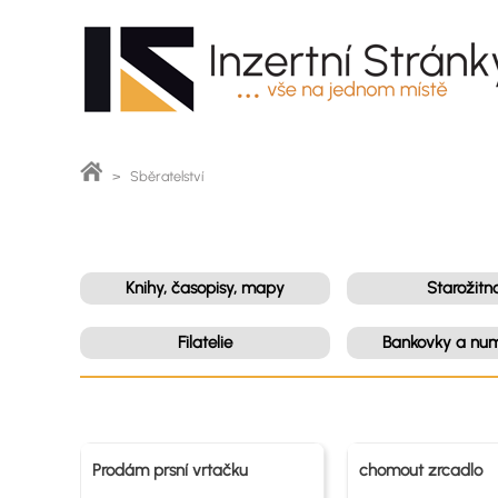
> Sběratelství
Knihy, časopisy, mapy
Starožitno
Filatelie
Bankovky a num
Prodám prsní vrtačku
chomout zrcadlo