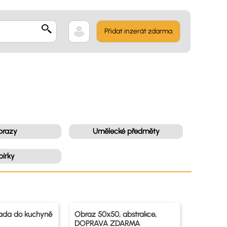
Přidat inzerát zdarma
brazy
Umělecké předměty
bírky
ada do kuchyně
Obraz 50x50, abstrakce,
DOPRAVA ZDARMA