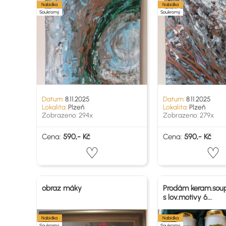
Nabídka
Nabídka
Soukromý
Soukromý
Datum:
8.11.2025
Datum:
8.11.2025
Lokalita:
Plzeň
Lokalita:
Plzeň
Zobrazeno: 294x
Zobrazeno: 279x
Cena:
590,- Kč
Cena:
590,- Kč
obraz máky
Prodám keram.soup
s lov.motivy 6...
Nabídka
Nabídka
Soukromý
Soukromý