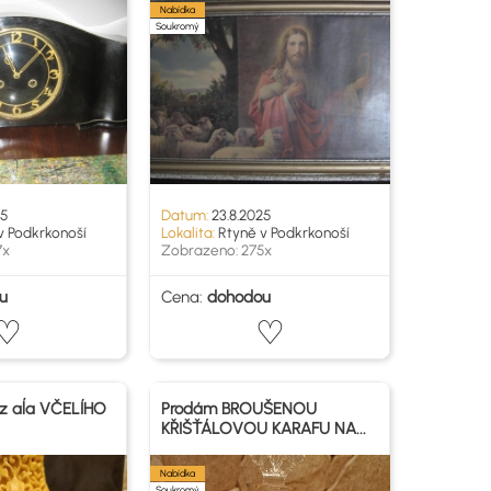
Nabídka
Soukromý
25
Datum:
23.8.2025
v Podkrkonoší
Lokalita:
Rtyně v Podkrkonoší
7x
Zobrazeno: 275x
u
Cena:
dohodou
z aĺa VČELÍHO
Prodám BROUŠENOU
KŘIŠŤÁLOVOU KARAFU NA...
Nabídka
Soukromý