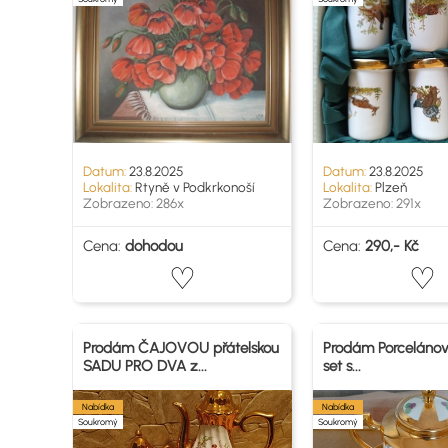
Datum:
23.8.2025
Datum:
23.8.2025
Lokalita:
Rtyně v Podkrkonoší
Lokalita:
Plzeň
Zobrazeno: 286x
Zobrazeno: 291x
Cena:
dohodou
Cena:
290,- Kč
Prodám ČAJOVOU přátelskou
Prodám Porcelánov
SADU PRO DVA z...
set s...
Nabídka
Nabídka
Soukromý
Soukromý