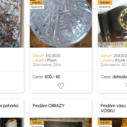
Nabídka
Nabídka
Soukromý
Soukromý
Datum:
5.10.2025
Datum:
23.8.20
Lokalita:
Plzeň
Lokalita:
Rtyně 
Zobrazeno: 255x
Zobrazeno: 30
Cena:
500,- Kč
Cena:
dohodo
r.pohárků
Prodám OBRAZY
Prodám vázu 
VOSKU
Nabídka
Nabídka
Soukromý
Soukromý