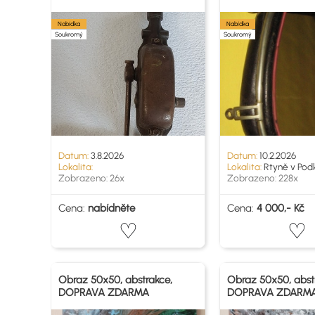
Nabídka
Nabídka
Soukromý
Soukromý
Datum:
3.8.2026
Datum:
10.2.2026
Lokalita:
Lokalita:
Rtyně v Pod
Zobrazeno: 26x
Zobrazeno: 228x
Cena:
nabídněte
Cena:
4 000,- Kč
Obraz 50x50, abstrakce,
Obraz 50x50, abst
DOPRAVA ZDARMA
DOPRAVA ZDARM