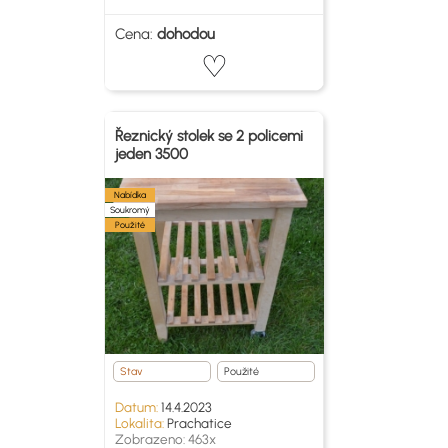
Cena:
dohodou
Řeznický stolek se 2 policemi
jeden 3500
Nabídka
Soukromý
Použité
Stav
Použité
Datum:
14.4.2023
Lokalita:
Prachatice
Zobrazeno: 463x