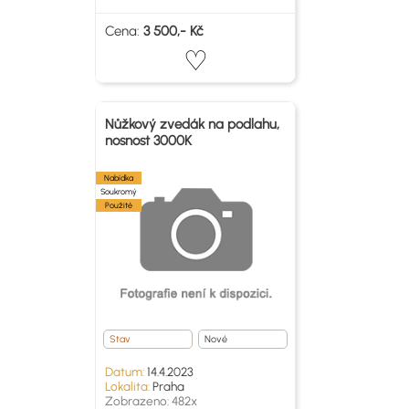
Cena:
3 500,- Kč
Nůžkový zvedák na podlahu,
nosnost 3000K
Nabídka
Soukromý
Použité
Stav
Nové
Datum:
14.4.2023
Lokalita:
Praha
Zobrazeno: 482x