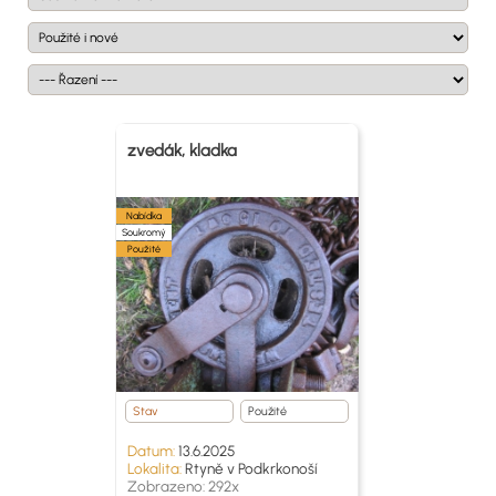
zvedák, kladka
Nabídka
Soukromý
Použité
Stav
Použité
Datum:
13.6.2025
Lokalita:
Rtyně v Podkrkonoší
Zobrazeno: 292x