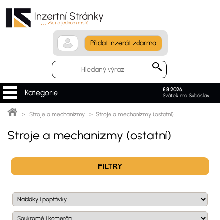
Přidat inzerát zdarma
8.8.2026
.
Kategorie
Svátek má Soběslav.
>
Stroje a mechanizmy
> Stroje a mechanizmy (ostatní)
Stroje a mechanizmy (ostatní)
FILTRY