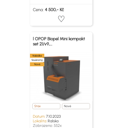
Cena:
4 500,- Kč
l OPOP Biopel Mini kompakt
set 21/v9,...
Nabídka
Soukromý
Nové
Stav
Nové
Datum:
7.10.2023
Lokalita:
Ralsko
Zobrazeno: 552x