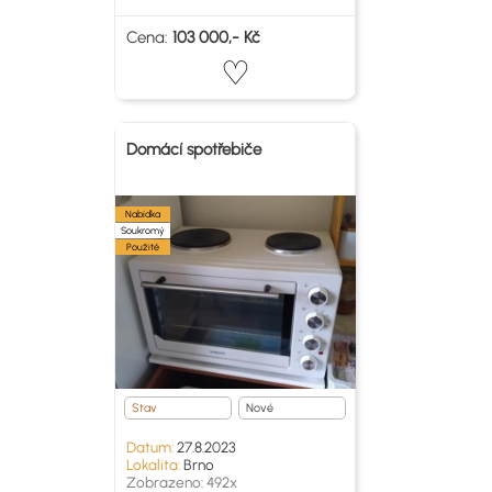
Cena:
103 000,- Kč
Domácí spotřebiče
Nabídka
Soukromý
Použité
Stav
Nové
Datum:
27.8.2023
Lokalita:
Brno
Zobrazeno: 492x