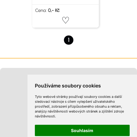
Cena:
0,- Kč
1
Moje inzeráty
Kontakt na provozovatele
Používáme soubory cookies
Tyto webové stránky používají soubory cookies a další
sledovací nástroje s cílem vylepšení uživatelského
prostředí, zobrazení přizpůsobeného obsahu a reklam,
analýzy návštěvnosti webových stránek a zjištění zdroje
návštěvnosti.
Obchodní podmínky
Zpracování osobních údajů
Cookies
Souhlasím