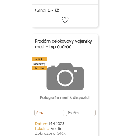
Cena:
0,- Kč
Prodám celokovový vojenský
most - typ čočkáč
Nabídka
Soukromý
Použité
Stav
Použité
Datum:
14.4.2023
Lokalita:
Vsetín
Zobrazeno: 546x