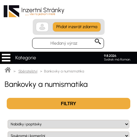
Přidat inzerát zdarma
9.8.2026
.
Kategorie
Svátek má Roman.
>
Sběratelství
> Bankovky a numismatika
Bankovky a numismatika
FILTRY