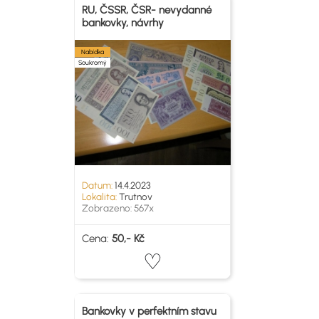
RU, ČSSR, ČSR- nevydanné
bankovky, návrhy
Nabídka
Soukromý
Datum:
14.4.2023
Lokalita:
Trutnov
Zobrazeno: 567x
Cena:
50,- Kč
Bankovky v perfektním stavu