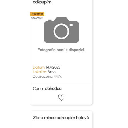
odkoupím
Poptávka
Soukromý
Datum:
14.4.2023
Lokalita:
Brno
Zobrazeno: 447x
Cena:
dohodou
Zlaté mince odkoupím hotově