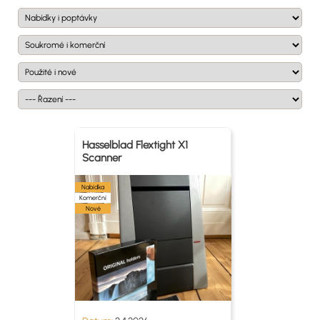
Hasselblad Flextight X1
Scanner
Nabídka
Komerční
Nové