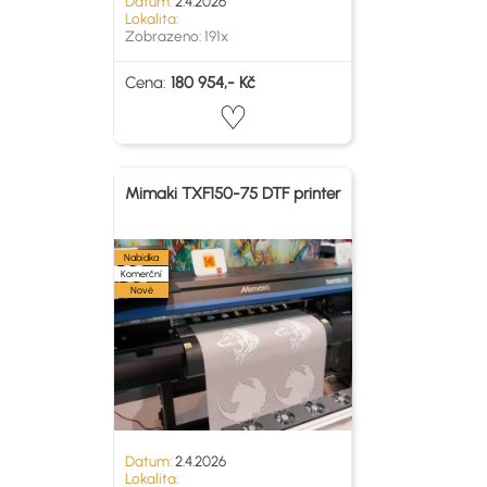
Datum:
2.4.2026
Lokalita:
Zobrazeno: 191x
Cena:
180 954,- Kč
Mimaki TXF150-75 DTF printer
Nabídka
Komerční
Nové
Datum:
2.4.2026
Lokalita: