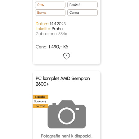
Stav
Použité
Barva
Černá
Datum:
14.4.2023
Lokalita:
Praha
Zobrazeno: 584x
Cena:
1 490,- Kč
PC komplet AMD Sempron
2600+
Nabídka
Soukromý
Použité