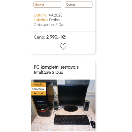
Barva
Černá
Datum:
14.4.2023
Lokalita:
Praha
Zobrazeno: 510x
Cena:
2 990,- Kč
PC kompletní sestava s
IntelCore 2 Duo
Nabídka
Soukromý
Použité