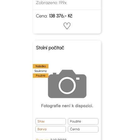
Zobrazeno: 199x
Cena:
138 376,- Kč
Stolní počítač
Nabídka
Soukromý
Použité
Stav
Použité
Barva
Černá