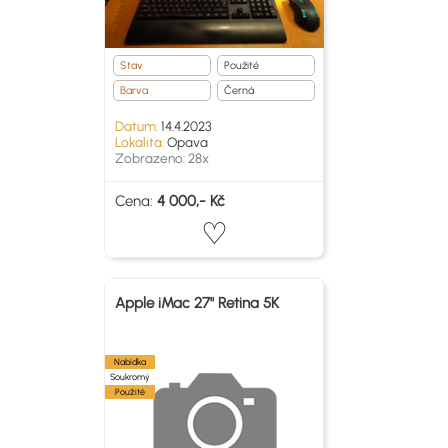
Stav
Použité
Barva
Černá
Datum:
14.4.2023
Lokalita:
Opava
Zobrazeno: 28x
Cena:
4 000,- Kč
Apple iMac 27" Retina 5K
Nabídka
Soukromý
Použité