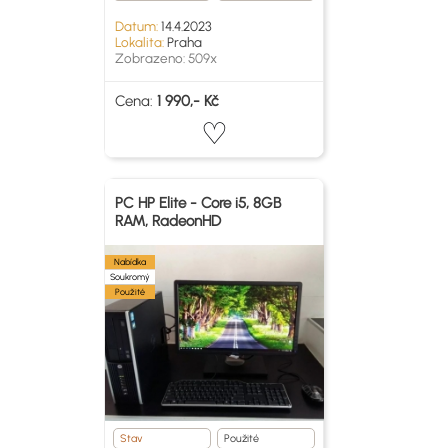
Datum:
14.4.2023
Lokalita:
Praha
Zobrazeno: 509x
Cena:
1 990,- Kč
PC HP Elite - Core i5, 8GB
RAM, RadeonHD
Nabídka
Soukromý
Použité
Stav
Použité