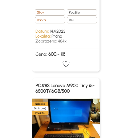
Stav
Použité
Barva
Bílá
Datum:
14.4.2023
Lokalita:
Praha
Zobrazeno: 484x
Cena:
600,- Kč
PC#83 Lenovo M900 Tiny i5-
6500T/16GB/500
Nabídka
Soukromý
Použité