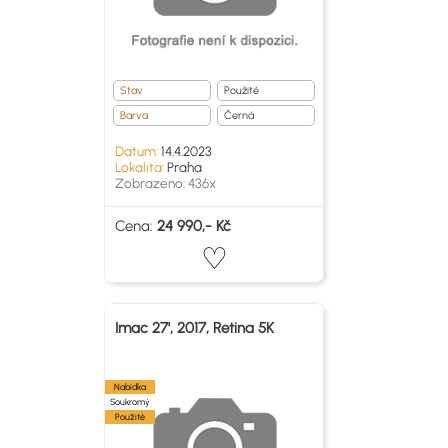
Stav
Použité
Barva
Černá
Datum:
14.4.2023
Lokalita:
Praha
Zobrazeno: 436x
Cena:
24 990,- Kč
Imac 27', 2017, Retina 5K
Nabídka
Soukromý
Použité