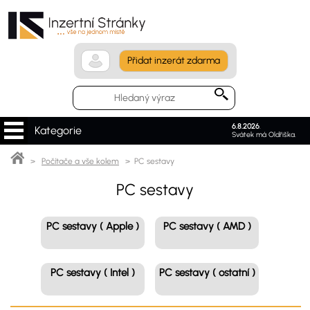
Přidat inzerát zdarma
6.8.2026
.
Kategorie
Svátek má Oldřiška.
>
Počítače a vše kolem
> PC sestavy
PC sestavy
PC sestavy ( Apple )
PC sestavy ( AMD )
PC sestavy ( Intel )
PC sestavy ( ostatní )