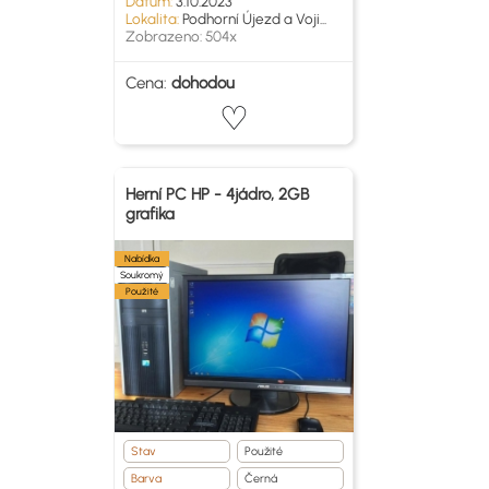
Datum:
3.10.2023
Lokalita:
Podhorní Újezd a Voji...
Zobrazeno: 504x
Cena:
dohodou
Herní PC HP - 4jádro, 2GB
grafika
Nabídka
Soukromý
Použité
Stav
Použité
Barva
Černá