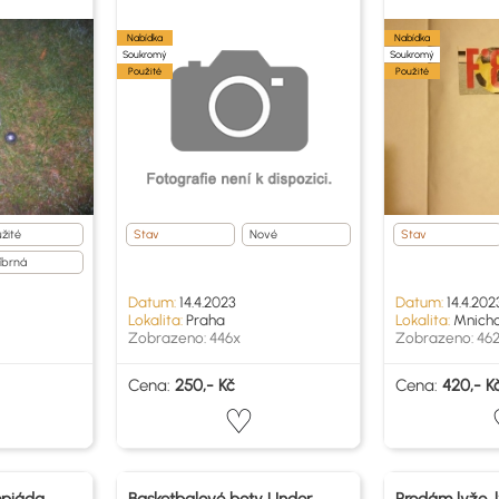
Nabídka
Nabídka
Soukromý
Soukromý
Použité
Použité
žité
Stav
Nové
Stav
íbrná
Datum:
14.4.2023
Datum:
14.4.202
Lokalita:
Praha
Lokalita:
Mnicho
Zobrazeno: 446x
Zobrazeno: 46
Cena:
250,- Kč
Cena:
420,- K