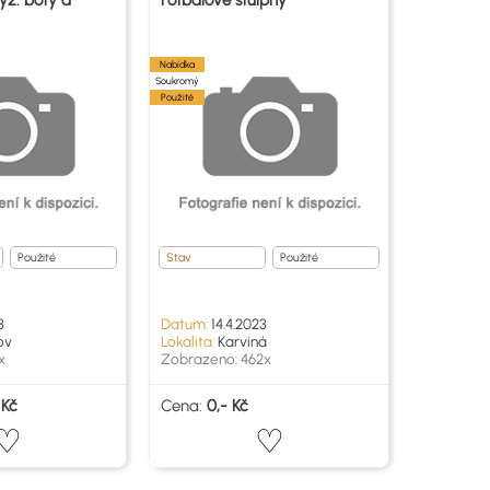
yž. boty a
Fotbalové štulpny
Nabídka
Soukromý
Použité
Použité
Stav
Použité
3
Datum:
14.4.2023
ov
Lokalita:
Karviná
x
Zobrazeno: 462x
 Kč
Cena:
0,- Kč