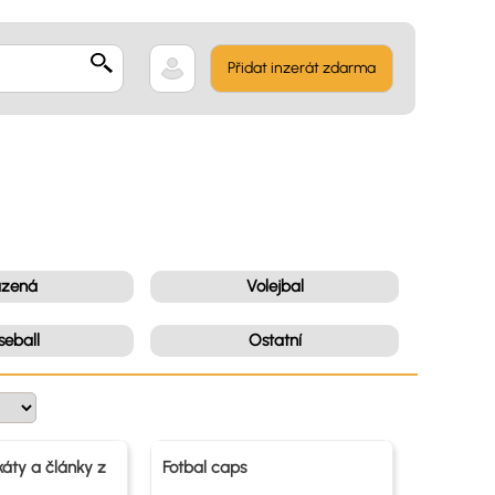
Přidat inzerát zdarma
zená
Volejbal
seball
Ostatní
káty a články z
Fotbal caps