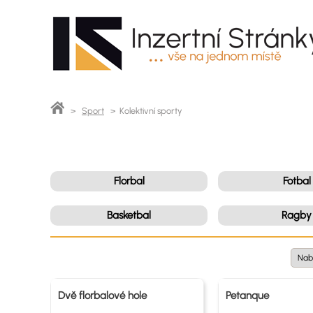
>
Sport
> Kolektivní sporty
Florbal
Fotbal
Basketbal
Ragby
Dvě florbalové hole
Petanque