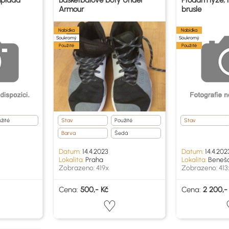
mpiáda
Basketbalové boty Under
Prodám lyže, l
Armour
brusle
Nabídka
Nabídka
Soukromý
Soukromý
Použité
Použité
žité
Stav
Použité
Stav
Barva
Šedá
Datum:
14.4.2023
Datum:
14.4.202
Lokalita:
Praha
Lokalita:
Beneš
Zobrazeno: 419x
Zobrazeno: 413
Cena:
500,- Kč
Cena:
2 200,-