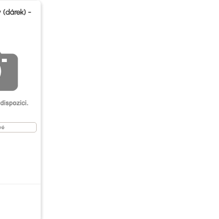
 (dárek) -
vé