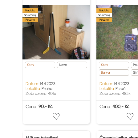
Nabídka
Nabídka
Soukromý
Soukromý
Použité
Použité
Stav
Nové
Stav
Pou
Barva
Stř
Datum:
14.4.2023
Datum:
14.4.2023
Lokalita:
Praha
Lokalita:
Plzeň
Zobrazeno: 401x
Zobrazeno: 485x
Cena:
90,- Kč
Cena:
400,- Kč