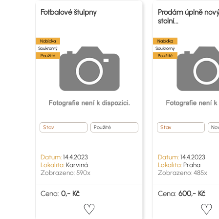
Fotbalové štulpny
Prodám úplně nový
stolní...
Nabídka
Nabídka
Soukromý
Soukromý
Použité
Použité
Stav
Použité
Stav
No
Datum:
14.4.2023
Datum:
14.4.2023
Lokalita:
Karviná
Lokalita:
Praha
Zobrazeno: 590x
Zobrazeno: 485x
Cena:
0,- Kč
Cena:
600,- Kč