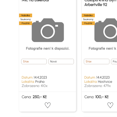
Míč na bsketbal
Časopis kniha oly
Arbertville 92
Nabídka
Nabídka
Soukromý
Soukromý
Použité
Použité
Stav
Nové
Stav
Pou
Datum:
14.4.2023
Datum:
14.4.2023
Lokalita:
Praha
Lokalita:
Hostivice
Zobrazeno: 410x
Zobrazeno: 479x
Cena:
250,- Kč
Cena:
100,- Kč