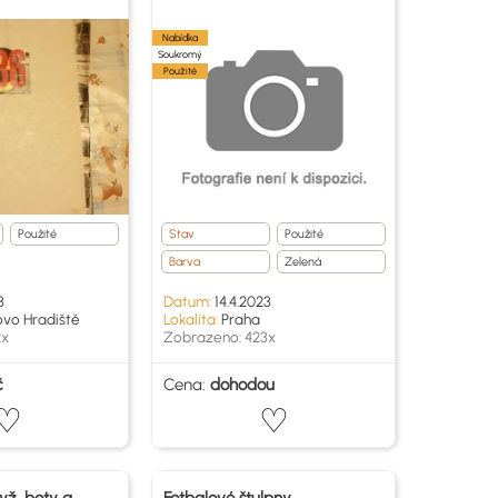
Nabídka
Soukromý
Použité
Použité
Stav
Použité
Barva
Zelená
3
Datum:
14.4.2023
vo Hradiště
Lokalita:
Praha
2x
Zobrazeno: 423x
č
Cena:
dohodou