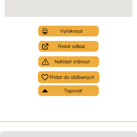
Vytisknout
Poslat odkaz
Nahlásit stížnost
Topovat