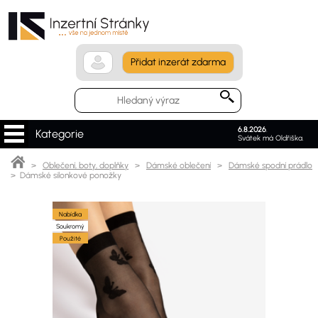
Přidat inzerát zdarma
6.8.2026
.
Kategorie
Svátek má Oldřiška.
>
Oblečení, boty, doplňky
>
Dámské oblečení
>
Dámské spodní prádlo
> Dámské silonkové ponožky
Nabídka
Soukromý
Použité