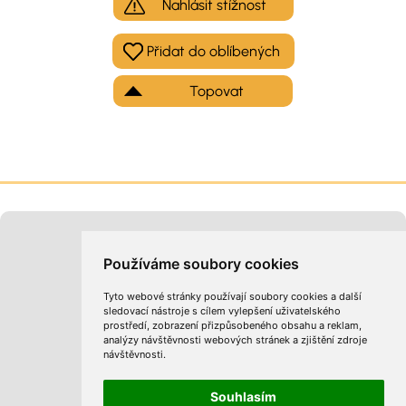
Nahlásit stížnost
Topovat
Moje inzeráty
Kontakt na provozovatele
Používáme soubory cookies
Tyto webové stránky používají soubory cookies a další
sledovací nástroje s cílem vylepšení uživatelského
prostředí, zobrazení přizpůsobeného obsahu a reklam,
analýzy návštěvnosti webových stránek a zjištění zdroje
návštěvnosti.
Obchodní podmínky
Zpracování osobních údajů
Cookies
Souhlasím