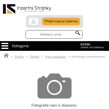
Přidat inzerát zdarma
8.8.2026
.
Kategorie
Svátek má Soběslav.
>
Zvířata
>
Zvířata
>
Ptáci a papoušci
> Amazónek černotemenný