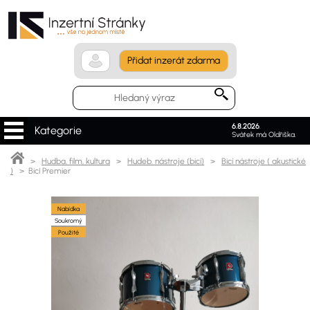
Přidat inzerát zdarma
6.8.2026
.
Kategorie
Svátek má Oldřiška.
>
Hudba, film, kultura
>
Hudeb. nástroje (bicí)
>
Bicí nástroje ( akustické
)
> Bicí Premier
Nabídka
Soukromý
Použité