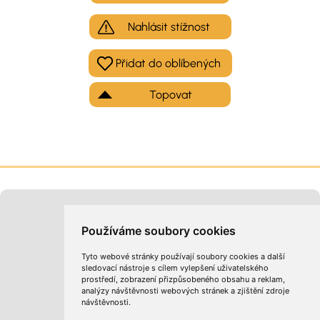
Nahlásit stížnost
Topovat
Moje inzeráty
Kontakt na provozovatele
Používáme soubory cookies
Tyto webové stránky používají soubory cookies a další
sledovací nástroje s cílem vylepšení uživatelského
prostředí, zobrazení přizpůsobeného obsahu a reklam,
analýzy návštěvnosti webových stránek a zjištění zdroje
návštěvnosti.
Obchodní podmínky