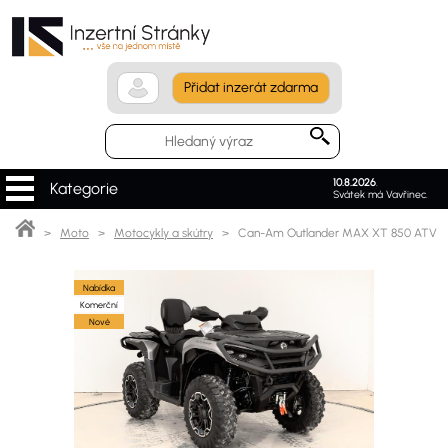
Přidat inzerát zdarma
10.8.2026
.
Kategorie
Svátek má Vavřinec.
>
Moto
>
Motocykly a skútry
> Can-Am Outlander MAX XT 850 ATV
Nabídka
Komerční
Nové