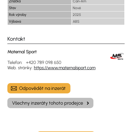
Značka
Can-Am
Stav
Nové
Rok výroby
2025
Výbava
ABS
Kontakt
Maternal Sport
Telefon: +420 789 098 650
Web. stránky:
https://www.maternalsport.com
Odpovědět na inzerát
Všechny inzeráty tohoto prodejce