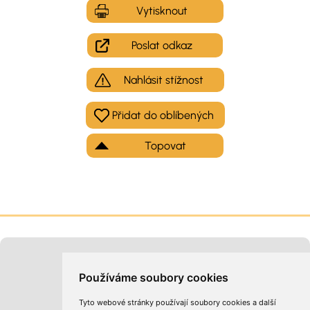
Vytisknout
Poslat odkaz
Nahlásit stížnost
Topovat
Moje inzeráty
Kontakt na provozovatele
Používáme soubory cookies
Tyto webové stránky používají soubory cookies a další