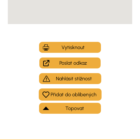
Vytisknout
Poslat odkaz
Nahlásit stížnost
Topovat