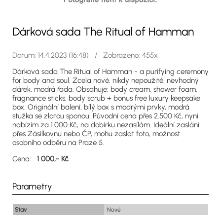
Dárková sada The Ritual of Hamman
Datum: 14.4.2023 (16:48) / Zobrazeno: 455x
Dárková sada The Ritual of Hamman - a purifying ceremony
for body and soul. Zcela nové, nikdy nepoužité, nevhodný
dárek, modrá řada. Obsahuje: body cream, shower foam,
fragnance sticks, body scrub + bonus free luxury keepsake
box. Originální balení, bílý box s modrými prvky, modrá
stužka se zlatou sponou. Původní cena přes 2.500 Kč, nyní
nabízím za 1.000 Kč, na dobírku nezasílám. Ideální zaslání
přes Zásilkovnu nebo ČP, mohu zaslat foto, možnost
osobního odběru na Praze 5.
Cena:
1 000,- Kč
Parametry
Stav
Nové