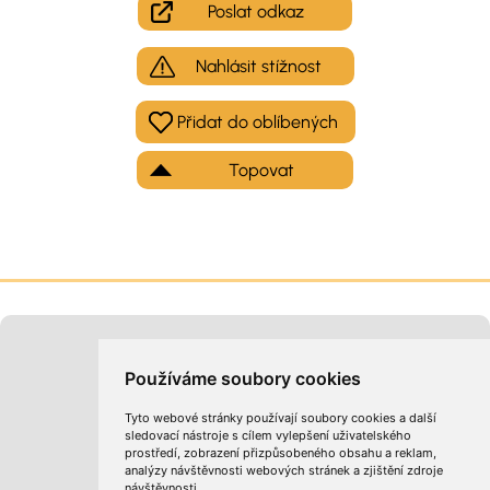
Poslat odkaz
Nahlásit stížnost
Topovat
Moje inzeráty
Kontakt na provozovatele
Používáme soubory cookies
Tyto webové stránky používají soubory cookies a další
sledovací nástroje s cílem vylepšení uživatelského
prostředí, zobrazení přizpůsobeného obsahu a reklam,
analýzy návštěvnosti webových stránek a zjištění zdroje
návštěvnosti.