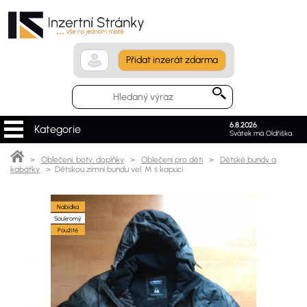
Přidat inzerát zdarma
6.8.2026
.
Kategorie
Svátek má Oldřiška.
>
Oblečení, boty, doplňky
>
Oblečení pro děti
>
Dětské bundy a
kabátky
> Dětskou zimní bundu vel. M s kapucí
Nabídka
Soukromý
Použité