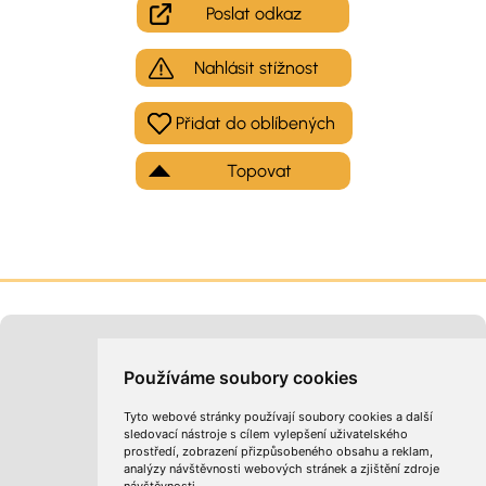
Poslat odkaz
Nahlásit stížnost
Topovat
Moje inzeráty
Kontakt na provozovatele
Používáme soubory cookies
Tyto webové stránky používají soubory cookies a další
sledovací nástroje s cílem vylepšení uživatelského
prostředí, zobrazení přizpůsobeného obsahu a reklam,
analýzy návštěvnosti webových stránek a zjištění zdroje