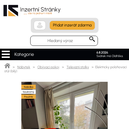
Přidat inzerát zdarma
6.8.2026
.
Kategorie
Svátek má Oldřiška.
>
Nábytek
>
Obývací pokoj
>
Televizní stolky
> Elektricky polohovací
stůl (bílý)
Nabídka
Soukromý
Použité