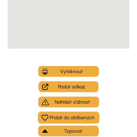
Vytisknout
Poslat odkaz
Nahlásit stížnost
Topovat