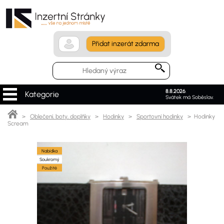
Přidat inzerát zdarma
8.8.2026
.
Kategorie
Svátek má Soběslav.
>
Oblečení, boty, doplňky
>
Hodinky
>
Sportovní hodinky
> Hodinky
Scream
Nabídka
Soukromý
Použité