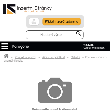
Přidat inzerát zdarma
9.8.2026
.
Kategorie
Svátek má Roman.
>
Zbraně a výstroj
>
Airsoft a paintball
>
Ostatní
> Koupím - sháním
originální knížky