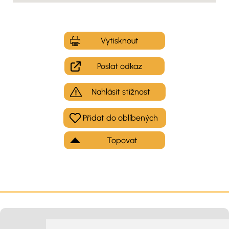
Vytisknout
Poslat odkaz
Nahlásit stížnost
Topovat
Moje inzeráty