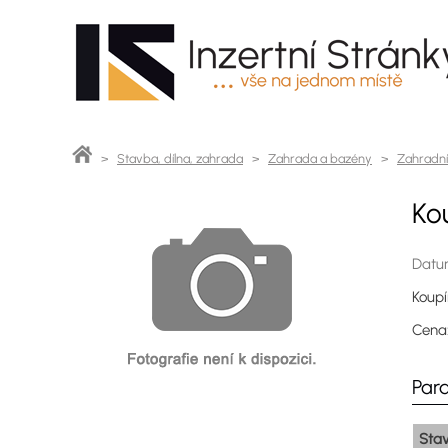
>
Stavba, dílna, zahrada
>
Zahrada a bazény
>
Zahradní
Ko
Datum
Koupí
Cen
Par
Sta