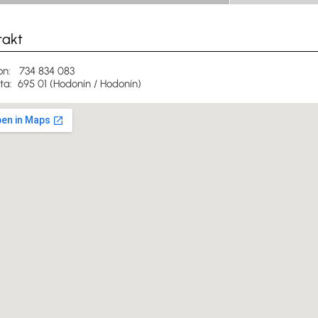
takt
on: 734 834 083
ita: 695 01 (Hodonín / Hodonín)