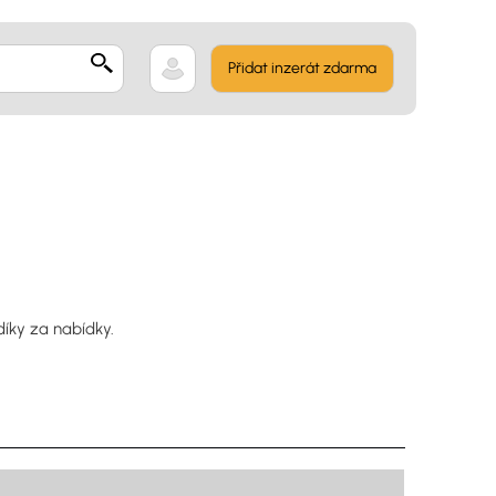
Přidat inzerát zdarma
díky za nabídky.