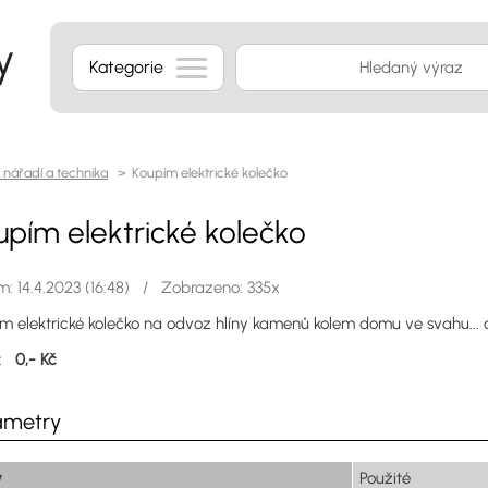
Kategorie
 nářadí a technika
> Koupím elektrické kolečko
upím elektrické kolečko
: 14.4.2023 (16:48) / Zobrazeno: 335x
m elektrické kolečko na odvoz hlíny kamenů kolem domu ve svahu... 
a:
0,- Kč
ametry
v
Použité