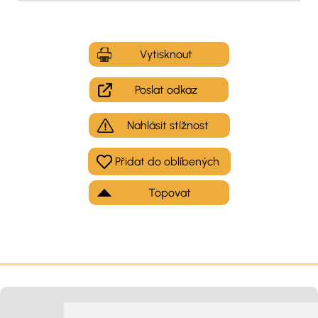
Vytisknout
Poslat odkaz
Nahlásit stížnost
Topovat
Moje inzeráty