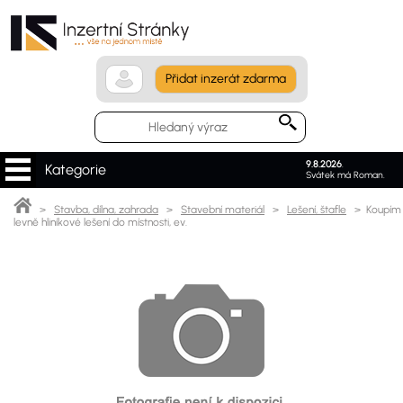
Přidat inzerát zdarma
9.8.2026
.
Kategorie
Svátek má Roman.
>
Stavba, dílna, zahrada
>
Stavební materiál
>
Lešení, štafle
> Koupím
levně hliníkové lešení do místnosti, ev.