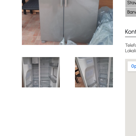
Sta
Bar
Kon
Telef
Lokal