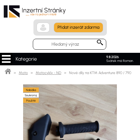
Přidat inzerát zdarma
9.8.2026
.
Kategorie
Svátek má Roman.
>
Moto
>
Motocykly - ND
> Nové díly na KTM Adventure 890 / 790
Nabídka
Soukromý
Použité