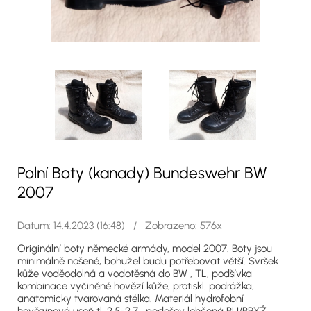
Polní Boty (kanady) Bundeswehr BW
2007
Datum: 14.4.2023 (16:48) / Zobrazeno: 576x
Originální boty německé armády, model 2007. Boty jsou
minimálně nošené, bohužel budu potřebovat větší. Svršek
kůže voděodolná a vodotěsná do BW , TL, podšívka
kombinace vyčiněné hovězí kůže, protiskl. podrážka,
anatomicky tvarovaná stélka. Materiál hydrofobní