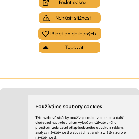
Poslat odkaz
Nahlásit stížnost
Topovat
Moje inzeráty
Kontakt na provozovatele
Používáme soubory cookies
Tyto webové stránky používají soubory cookies a další
sledovací nástroje s cílem vylepšení uživatelského
prostředí, zobrazení přizpůsobeného obsahu a reklam,
analýzy návštěvnosti webových stránek a zjištění zdroje
návštěvnosti.