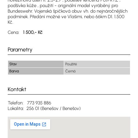
hovězinová useň tl. 2,5-2,7 , podešev lehčená PU/PRYŽ ,
podšívka kůže , použití - originální model vyráběný pro
Bundeswehr. Vojenská špičková obuv vh. do nejnáročnějších
podmínek. Předání možné ve Vlašimi, nebo 66km D1. 1.500
Kč.
Cena:
1 500,- Kč
Parametry
Stav
Použité
Barva
Černá
Kontakt
Telefon: 773 935 886
Lokalita: 256 01 (Benešov / Benešov)