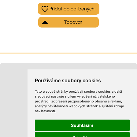
Topovat
Moje inzeráty
Kontakt na provozovatele
Používáme soubory cookies
Tyto webové stránky používají soubory cookies a další
sledovací nástroje s cílem vylepšení uživatelského
prostředí, zobrazení přizpůsobeného obsahu a reklam,
analýzy návštěvnosti webových stránek a zjištění zdroje
návštěvnosti.
Obchodní podmínky
Zpracování osobních údajů
Cookies
Souhlasím