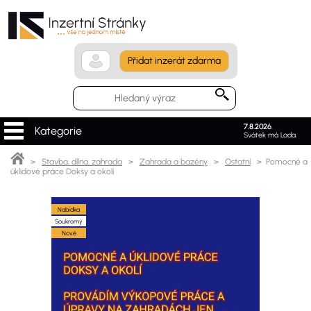
Přidat inzerát zdarma
7.8.2026
.
Kategorie
Svátek má Lada.
>
Stavba, dílna, zahrada
>
Zahrada a bazény
>
Ostatní
> Pomocné a
úklidové práce Doksy a okolí
Nabídka
Soukromý
Nové