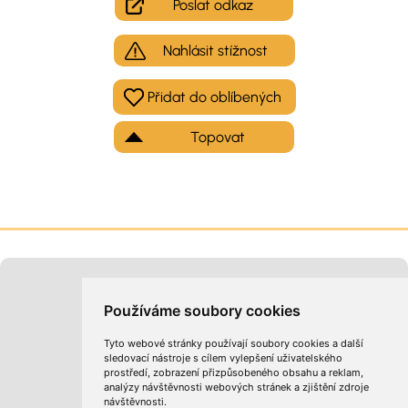
Poslat odkaz
Nahlásit stížnost
Topovat
Moje inzeráty
Kontakt na provozovatele
Používáme soubory cookies
Tyto webové stránky používají soubory cookies a další
sledovací nástroje s cílem vylepšení uživatelského
prostředí, zobrazení přizpůsobeného obsahu a reklam,
analýzy návštěvnosti webových stránek a zjištění zdroje
návštěvnosti.