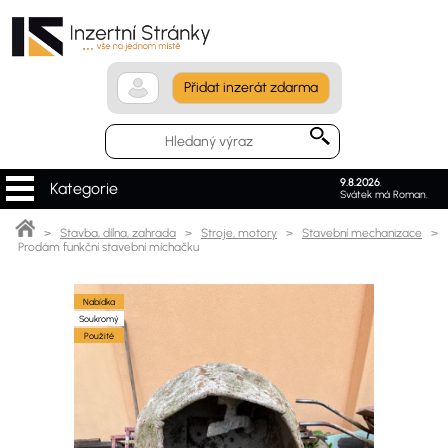
Přidat inzerát zdarma
9.8.2026
.
Kategorie
Svátek má Roman.
>
Stavba, dílna, zahrada
>
Stroje, motory
>
Stavební mechanizace
>
Prodám funkční stavební míchačku
Nabídka
Soukromý
Použité