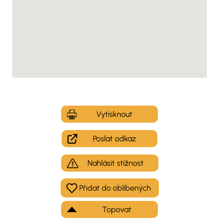
Vytisknout
Poslat odkaz
Nahlásit stížnost
Topovat