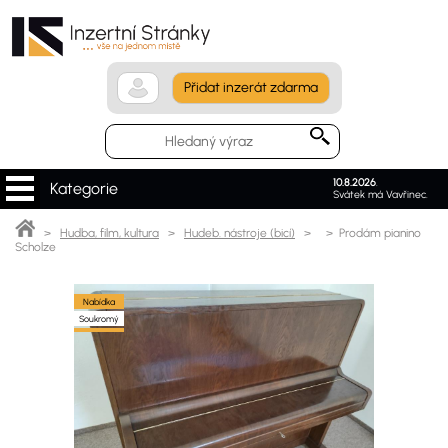
Přidat inzerát zdarma
10.8.2026
.
Kategorie
Svátek má Vavřinec.
>
Hudba, film, kultura
>
Hudeb. nástroje (bicí)
>
> Prodám pianino
Scholze
Nabídka
Soukromý