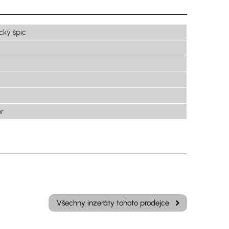
ký špic
or
Všechny inzeráty tohoto prodejce