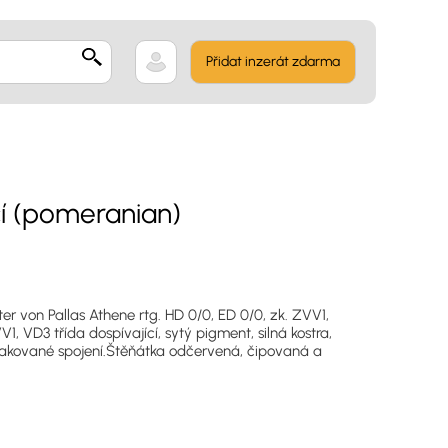
Přidat inzerát zdarma
í (pomeranian)
r von Pallas Athene rtg. HD 0/0, ED 0/0, zk. ZVV1,
1, VD3 třída dospívající, sytý pigment, silná kostra,
opakované spojení.Štěňátka odčervená, čipovaná a