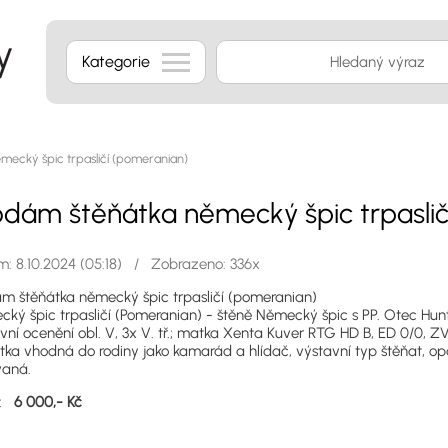
Kategorie
ecký špic trpasličí (pomeranian)
odám štěňátka německý špic trpaslič
: 8.10.2024 (05:18) / Zobrazeno: 336x
m štěňátka německý špic trpasličí (pomeranian)
ký špic trpasličí (Pomeranian) - štěně Německý špic s PP. Otec Hunte
vní ocenění obl. V, 3x V. tř.; matka Xenta Kuver RTG HD B, ED 0/0, ZVV
tka vhodná do rodiny jako kamarád a hlídač, výstavní typ štěňat, 
vaná.
a:
6 000,- Kč