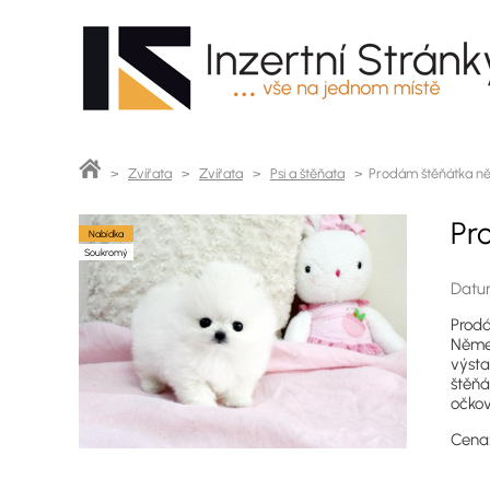
>
Zvířata
>
Zvířata
>
Psi a štěňata
> Prodám štěňátka něm
Pr
Nabídka
Soukromý
Datum
Prodá
Němec
výsta
štěňá
očko
Cen