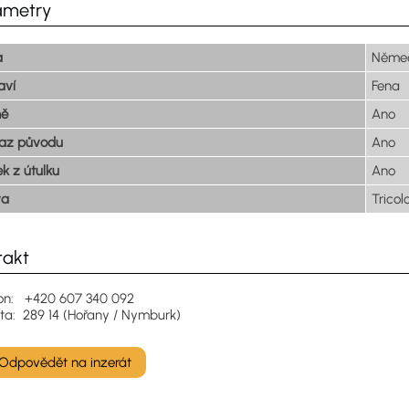
ametry
a
Němec
aví
Fena
ně
Ano
kaz původu
Ano
ek z útulku
Ano
va
Tricol
takt
fon: +420 607 340 092
ita: 289 14 (Hořany / Nymburk)
Odpovědět na inzerát