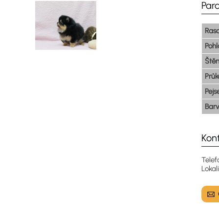
Par
Ras
Pohl
Ště
Prů
Pejs
Bar
Kon
Tele
Lokal