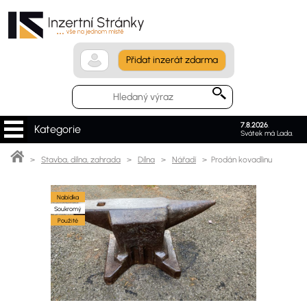
Přidat inzerát zdarma
7.8.2026
.
Kategorie
Svátek má Lada.
>
Stavba, dílna, zahrada
>
Dílna
>
Nářadí
> Prodán kovadlinu
Nabídka
Soukromý
Použité