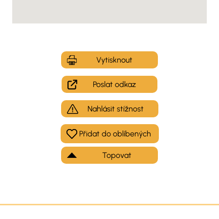
Vytisknout
Poslat odkaz
Nahlásit stížnost
Topovat