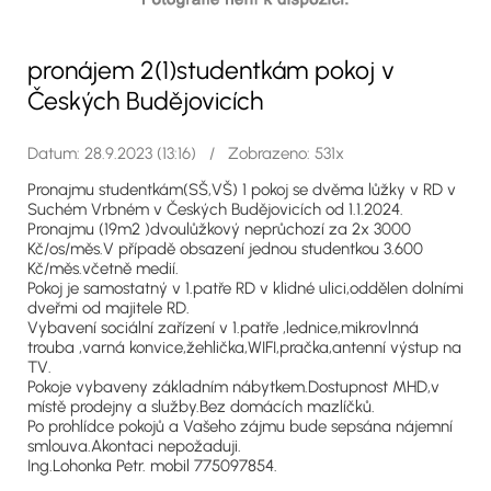
pronájem 2(1)studentkám pokoj v
Českých Budějovicích
Datum: 28.9.2023 (13:16) / Zobrazeno: 531x
Pronajmu studentkám(SŠ,VŠ) 1 pokoj se dvěma lůžky v RD v
Suchém Vrbném v Českých Budějovicích od 1.1.2024.
Pronajmu (19m2 )dvoulůžkový neprůchozí za 2x 3000
Kč/os/měs.V případě obsazení jednou studentkou 3.600
Kč/měs.včetně medií.
Pokoj je samostatný v 1.patře RD v klidné ulici,oddělen dolními
dveřmi od majitele RD.
Vybavení sociální zařízení v 1.patře ,lednice,mikrovlnná
trouba ,varná konvice,žehlička,WIFI,pračka,antenní výstup na
TV.
Pokoje vybaveny základním nábytkem.Dostupnost MHD,v
místě prodejny a služby.Bez domácích mazlíčků.
Po prohlídce pokojů a Vašeho zájmu bude sepsána nájemní
smlouva.Akontaci nepožaduji.
Ing.Lohonka Petr. mobil 775097854.