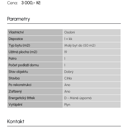
Cena:
3 000,- Kč
Parametry
Vlastnictví
Osobní
Dispozice
1 + kk
Typ bytu (m2)
Malý byt do (50 m2)
Užitná plocha (m2)
19
Patro
1
Počet podlaží domu
1
Stav objektu
Dobrý
Stavba
Cihla
Po rekonstrukci
Ano
Zařízený
Ano
Energetický štítek
D - Méně úsporná
Vytápění
Plyn
Kontakt