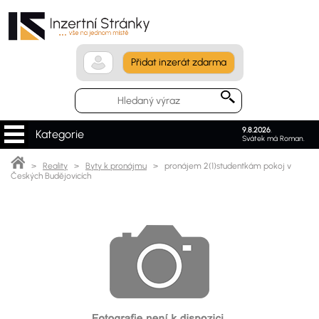
Přidat inzerát zdarma
9.8.2026
.
Kategorie
Svátek má Roman.
>
Reality
>
Byty k pronájmu
> pronájem 2(1)studentkám pokoj v
Českých Budějovicích