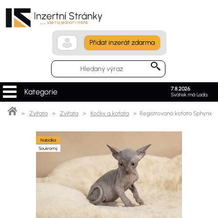
Přidat inzerát zdarma
7.8.2026
.
Kategorie
Svátek má Lada.
>
Zvířata
>
Zvířata
>
Kočky a koťata
> Registrovaná koťata Sphynx
Nabídka
Soukromý