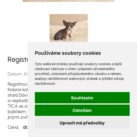
Používáme soubory cookies
Registrovaná koťata Sphynx
Tyto webové stránky používají soubory cookies a další
sledovací nástroje s cílem vylepšení uživatelského
Datum: 4.8.2025 (19:21) / Zobrazeno: 357x
prostředí, zobrazení přizpůsobeného obsahu a reklam,
analýzy návštěvnosti webových stránek a zjištění zdroje
Registrovaná koťata Sphynx
návštěvnosti.
Krásná koťátka koťátka a samice sphynx, 4 měsíce
stará.Dávám písemnou záruku, první naočkování, odčervení
Souhlasím
a nejsladší a nejsympatičtější Sphynx všech dob!!!!!
TICA se zaregistrovala a bude obsahovat se startovacím
Odmítám
balíčkem. Jsou dobře vycvičené a socializované s dětmi a
jinými zvířaty.
Upravit mé předvolby
Cena:
dohodou