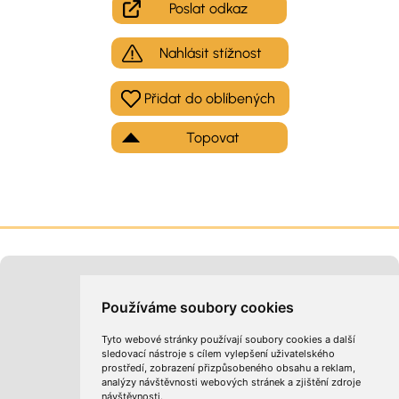
Poslat odkaz
Nahlásit stížnost
Topovat
Moje inzeráty
Kontakt na provozovatele
Používáme soubory cookies
Tyto webové stránky používají soubory cookies a další
sledovací nástroje s cílem vylepšení uživatelského
prostředí, zobrazení přizpůsobeného obsahu a reklam,
analýzy návštěvnosti webových stránek a zjištění zdroje
návštěvnosti.