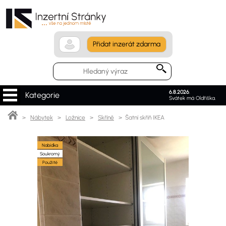
Přidat inzerát zdarma
6.8.2026
.
Kategorie
Svátek má Oldřiška.
>
Nábytek
>
Ložnice
>
Skříně
> Šatní skříň IKEA
Nabídka
Soukromý
Použité