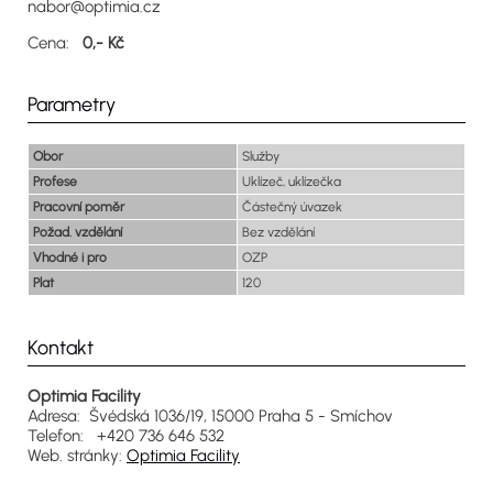
nabor@optimia.cz
Cena:
0,- Kč
Parametry
Obor
Služby
Profese
Uklízeč, uklízečka
Pracovní poměr
Částečný úvazek
Požad. vzdělání
Bez vzdělání
Vhodné i pro
OZP
Plat
120
Kontakt
Optimia Facility
Adresa: Švédská 1036/19, 15000 Praha 5 - Smíchov
Telefon: +420 736 646 532
Web. stránky:
Optimia Facility