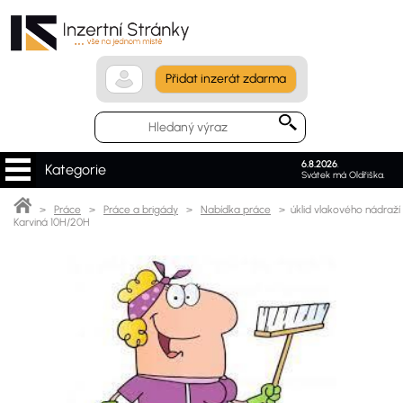
Přidat inzerát zdarma
6.8.2026
.
Kategorie
Svátek má Oldřiška.
>
Práce
>
Práce a brigády
>
Nabídka práce
> úklid vlakového nádraží
Karviná 10H/20H