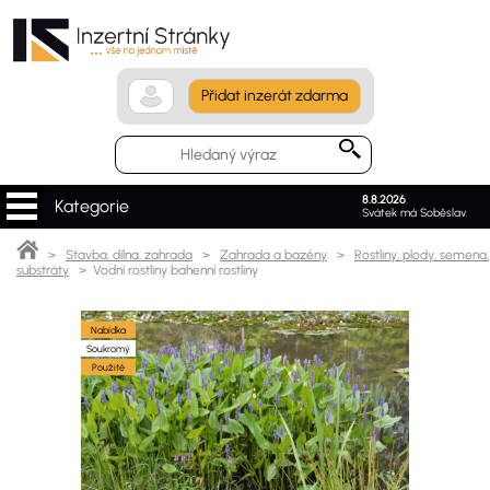
Přidat inzerát zdarma
8.8.2026
.
Kategorie
Svátek má Soběslav.
>
Stavba, dílna, zahrada
>
Zahrada a bazény
>
Rostliny, plody, semena,
substráty
> Vodní rostliny bahenní rostliny
Nabídka
Soukromý
Použité