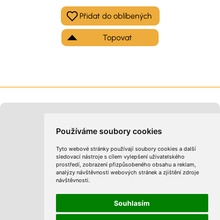
Topovat
Moje inzeráty
Kontakt na provozovatele
Používáme soubory cookies
Tyto webové stránky používají soubory cookies a další
sledovací nástroje s cílem vylepšení uživatelského
prostředí, zobrazení přizpůsobeného obsahu a reklam,
analýzy návštěvnosti webových stránek a zjištění zdroje
návštěvnosti.
Obchodní podmínky
Zpracování osobních údajů
Cookies
Souhlasím