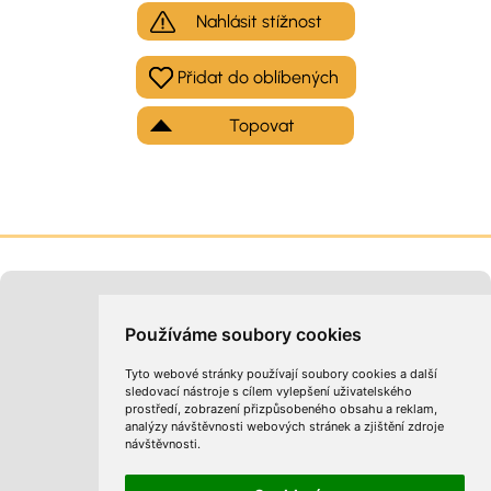
Nahlásit stížnost
Topovat
Moje inzeráty
Kontakt na provozovatele
Používáme soubory cookies
Tyto webové stránky používají soubory cookies a další
sledovací nástroje s cílem vylepšení uživatelského
prostředí, zobrazení přizpůsobeného obsahu a reklam,
analýzy návštěvnosti webových stránek a zjištění zdroje
návštěvnosti.
Obchodní podmínky
Zpracování osobních údajů