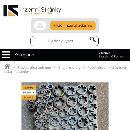
Přidat inzerát zdarma
9.8.2026
.
Kategorie
Svátek má Roman.
>
Stavba, dílna, zahrada
>
Stroje, motory
>
Ruční nářadí
> Závitová
očka + závitníky
Nabídka
Soukromý
Použité